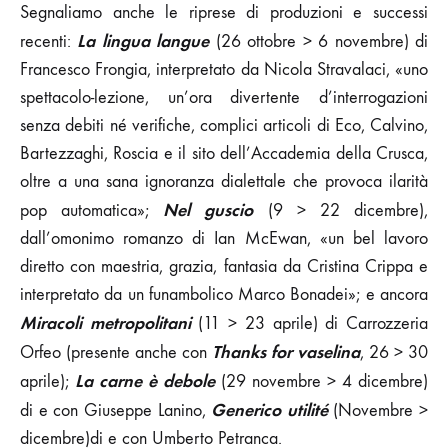
Segnaliamo anche le riprese di produzioni e successi
La lingua langue
recenti:
(26 ottobre > 6 novembre) di
Francesco Frongia, interpretato da Nicola Stravalaci, «uno
spettacolo-lezione, un’ora divertente d’interrogazioni
senza debiti né verifiche, complici articoli di Eco, Calvino,
Bartezzaghi, Roscia e il sito dell’Accademia della Crusca,
oltre a una sana ignoranza dialettale che provoca ilarità
Nel guscio
pop automatica»;
(9 > 22 dicembre),
dall’omonimo romanzo di Ian McEwan, «un bel lavoro
diretto con maestria, grazia, fantasia da Cristina Crippa e
interpretato da un funambolico Marco Bonadei»; e ancora
Miracoli metropolitani
(11 > 23 aprile) di Carrozzeria
Thanks for vaselina
Orfeo (presente anche con
, 26 > 30
La carne è debole
aprile);
(29 novembre > 4 dicembre)
Generico utilité
di e con Giuseppe Lanino,
(Novembre >
dicembre)di e con Umberto Petranca.