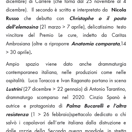
dicembre) di Carrère (che torna dal 25 novembre al 4
Nicola
dicembre)
.
Il secondo è scritto e interpretato da
Russo
Christophe o il posto
che debutta con
dell’elemosina
(21 marzo > 7 aprile), delicatissimo testo
vincitore del Premio Le cure, indetto da Caritas
Anatomia comparata
Ambrosiana (oltre a riproporre
,14
.
> 30 aprile)
Ampio spazio viene dato anche drammaturgia
contemporanea italiana, nelle produzioni come nelle
ospitalità. Luca Toracca e Ivan Raganato portano in scena
Lustrini
(27 dicembre > 22 gennaio) di Antonio Tarantino,
drammaturgo scomparso nel 2020. Cinzia Spanò è
Palma Bucarelli e l’altra
autrice e protagonista di
resistenza
(1 > 26 febbraio)spettacolo dedicato a chi
salvò i capolavori dell’arte italiana dalla distruzione e
dalle razzie della Seconda guerra mondiale, in stretta