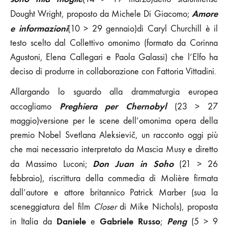
Amore
Dought Wright, proposto da Michele Di Giacomo;
e informazioni
(10 > 29 gennaio)di Caryl Churchill è il
testo scelto dal Collettivo omonimo (formato da Corinna
Agustoni, Elena Callegari e Paola Galassi) che l’Elfo ha
deciso di produrre in collaborazione con Fattoria Vittadini.
Allargando lo sguardo alla drammaturgia europea
Preghiera per Chernobyl
accogliamo
(23 > 27
maggio)versione per le scene dell’omonima opera della
premio Nobel Svetlana Aleksievič, un racconto oggi più
che mai necessario interpretato da Mascia Musy e diretto
Don Juan in Soho
da Massimo Luconi;
(21 > 26
febbraio), riscrittura della commedia di Molière firmata
dall’autore e attore britannico Patrick Marber (sua la
sceneggiatura del film
Closer
di Mike Nichols), proposta
Daniele
Gabriele Russo
Peng
in Italia da
e
;
(5 > 9