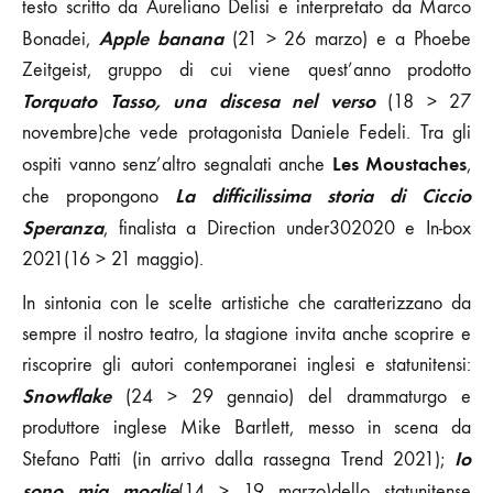
testo scritto da Aureliano Delisi e interpretato da Marco
Apple banana
Bonadei,
(21 > 26 marzo) e a Phoebe
Zeitgeist, gruppo di cui viene quest’anno prodotto
Torquato Tasso, una discesa nel verso
(18 > 27
novembre)che vede protagonista Daniele Fedeli. Tra gli
Les Moustaches
ospiti vanno senz’altro segnalati anche
,
La difficilissima storia di Ciccio
che propongono
Speranza
, finalista a Direction under302020 e In-box
2021(16 > 21 maggio).
In sintonia con le scelte artistiche che caratterizzano da
sempre il nostro teatro, la stagione invita anche scoprire e
riscoprire gli autori contemporanei inglesi e statunitensi:
Snowflake
(24 > 29 gennaio) del drammaturgo e
produttore inglese Mike Bartlett, messo in scena da
Io
Stefano Patti (in arrivo dalla rassegna Trend 2021);
sono mia moglie
(14 > 19 marzo)dello statunitense