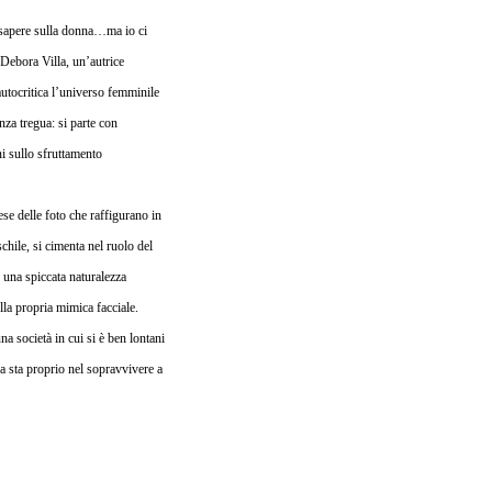
o sapere sulla donna…ma io ci
è Debora Villa, un’autrice
 autocritica l’universo femminile
nza tregua: si parte con
ni sullo sfruttamento
ese delle foto che raffigurano in
hile, si cimenta nel ruolo del
o una spiccata naturalezza
lla propria mimica facciale.
a società in cui si è ben lontani
na sta proprio nel sopravvivere a