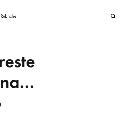
Search
Rubriche
reste
onna…
o