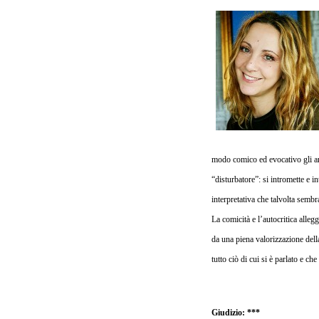
modo comico ed evocativo gli arg
“disturbatore”: si intromette e i
interpretativa che talvolta sembr
La comicità e l’autocritica alle
da una piena valorizzazione della
tutto ciò di cui si è parlato e c
Giudizio: ***