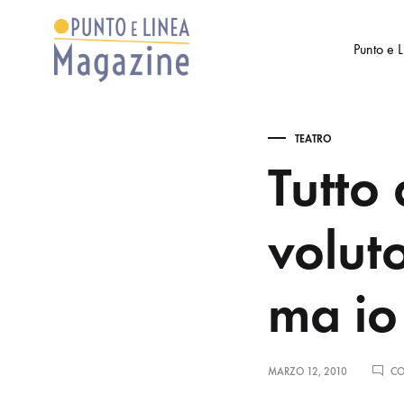
Punto e 
Punto
Settimanale
e
di
TEATRO
Linea
Arte
Tutto
Magazine
e
Cultura
volut
ma io 
MARZO 12, 2010
CO