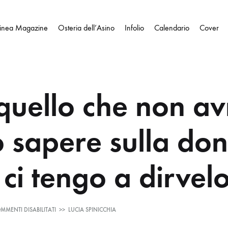
Linea Magazine
Osteria dell’Asino
Infolio
Calendario
Cover
 quello che non av
o sapere sulla d
ci tengo a dirvel
SU
MMENTI DISABILITATI
>>
LUCIA SPINICCHIA
TUTTO
QUELLO