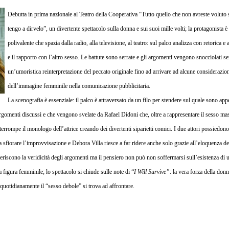
CHE
Debutta in prima nazionale al Teatro della Cooperativa “Tutto quello che non avreste volut
NON
AVRESTE
tengo a dirvelo”, un divertente spettacolo sulla donna e sui suoi mille volti; la protagonista 
VOLUTO
polivalente che spazia dalla radio, alla televisione, al teatro: sul palco analizza con retorica e
SAPERE
SULLA
e il rapporto con l’altro sesso. Le battute sono serrate e gli argomenti vengono snocciolati se
DONNA…
un’umoristica reinterpretazione del peccato originale fino ad arrivare ad alcune considerazio
MA
IO
dell’immagine femminile nella comunicazione pubblicitaria.
CI
La scenografia è essenziale: il palco è attraversato da un filo per stendere sul quale sono app
TENGO
A
omenti discussi e che vengono svelate da Rafael Didoni che, oltre a rappresentare il sesso masc
DIRVELO
nterrompe il monologo dell’attrice creando dei divertenti siparietti comici. I due attori possiedon
a sfiorare l’improvvisazione e Debora Villa riesce a far ridere anche solo grazie all’eloquenza de
ggeriscono la veridicità degli argomenti ma il pensiero non
può non soffermarsi sull’esistenza di un
 figura femminile; lo spettacolo si chiude sulle note di “
I Will Survive”
: la vera forza della don
he quotidianamente il “sesso debole” si trova ad affrontare.