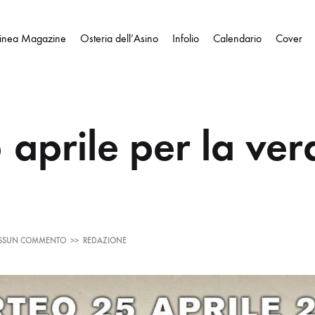
Linea Magazine
Osteria dell’Asino
Infolio
Calendario
Cover
 aprile per la ver
SU
SSUN COMMENTO
>>
REDAZIONE
UN
25
APRILE
PER
LA