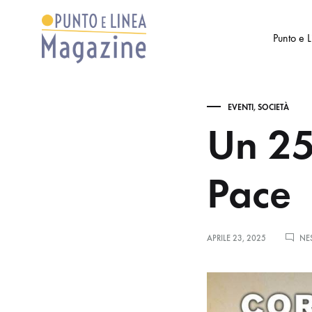
Punto e 
Punto
Settimanale
e
di
EVENTI
,
SOCIETÀ
Linea
Arte
Un 25
Magazine
e
Cultura
Pace
APRILE 23, 2025
NE