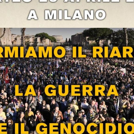
VERA
PACE