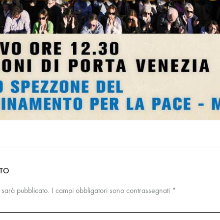
NTO
n sarà pubblicato.
I campi obbligatori sono contrassegnati
*