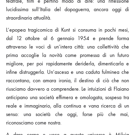
teatrale, film e perfino modo di dire: una riflessione
lucidissima sull’Italia del dopoguerra, ancora oggi di
straordinaria attualità.
L’epopea tragicomica di Kunt si consuma in pochi mesi,
dal 12 ottobre al 6 gennaio 1954 e prende forma
attraverso le voci di un’intera città: una collettività che
prima accoglie la novità come promessa di un futuro
migliore, per poi rapidamente deriderla, dimenticarla e
infine distruggerla. Un’ascesa e una caduta fulminea che
raccontano, con amara ironia, il destino di ciò che non
riusciamo davvero a comprendere. Le intuizioni di Flaiano
anticipano una società effimera e omologata, sospesa tra
reale e immaginario, alla continua e vana ricerca di un
senso: una società che oggi, forse più che mai,
riconosciamo come nostra.
A dare corpo e voce a questo universo è Milvia