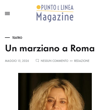
TEATRO
Un marziano a Roma
SU
MAGGIO 15, 2026
NESSUN COMMENTO
>>
REDAZIONE
UN
MARZIANO
A
ROMA