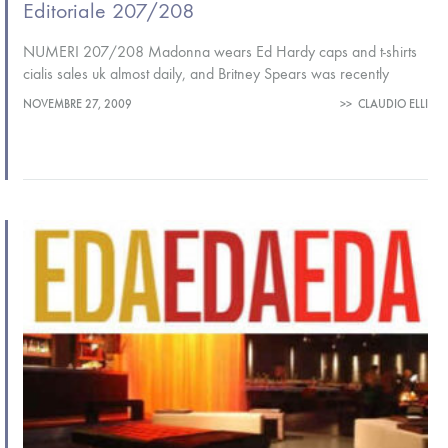
Editoriale 207/208
NUMERI 207/208 Madonna wears Ed Hardy caps and t-shirts
cialis sales uk almost daily, and Britney Spears was recently
filmed raiding the designer’s massive California warehouse. The
NOVEMBRE 27, 2009
>>
CLAUDIO ELLI
substances found in…