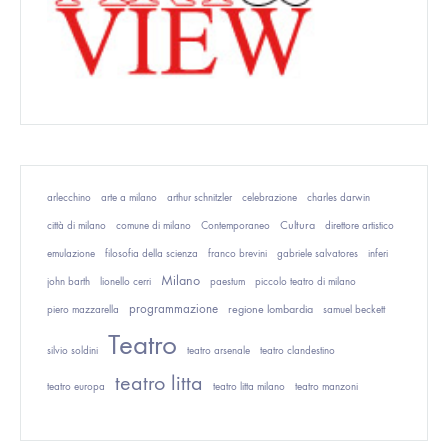
arlecchino
arte a milano
arthur schnitzler
celebrazione
charles darwin
Cultura
città di milano
comune di milano
Contemporaneo
direttore artistico
emulazione
filosofia della scienza
franco brevini
gabriele salvatores
inferi
Milano
john barth
lionello cerri
paestum
piccolo teatro di milano
programmazione
regione lombardia
piero mazzarella
samuel beckett
Teatro
silvio soldini
teatro arsenale
teatro clandestino
teatro litta
teatro europa
teatro litta milano
teatro manzoni