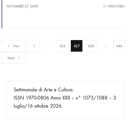
dicembre 2009 (a cura di Claudio Elli) Traffic accidents…
NOVEMBRE 27, 2009
>>
PINOVERO
Paginazione
Prev
1
…
426
427
428
…
446
Next
degli
articoli
Settimanale di Arte e Cultura
ISSN 1970-0806 Anno XXII – n° 1073/1088 – 3
luglio/16 ottobre 2026