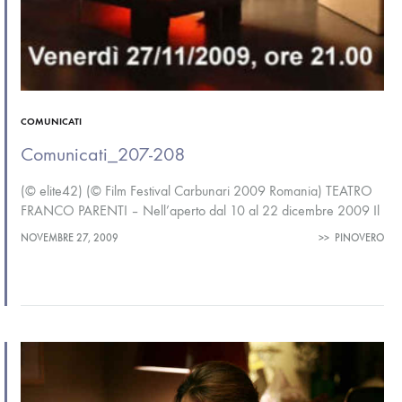
COMUNICATI
Comunicati_207-208
(© elite42) (© Film Festival Carbunari 2009 Romania) TEATRO
FRANCO PARENTI – Nell’aperto dal 10 al 22 dicembre 2009 Il
mondo del lavoro raccolto da un pittore: Antonio Pauciulo
NOVEMBRE 27, 2009
>>
PINOVERO
racconta…